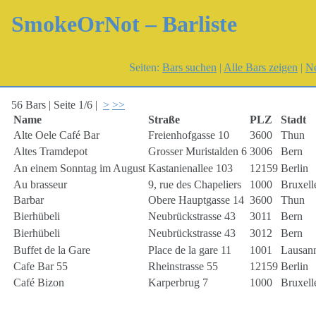
SmokeOrNot – Barliste
Seiten:
Bars suchen
|
Alle Bars zeigen
|
Ne
56 Bars | Seite 1/6 |
>
>>
Name
Straße
PLZ
Stadt
Alte Oele Café Bar
Freienhofgasse 10
3600
Thun
Altes Tramdepot
Grosser Muristalden 6
3006
Bern
An einem Sonntag im August
Kastanienallee 103
12159
Berlin
Au brasseur
9, rue des Chapeliers
1000
Bruxell
Barbar
Obere Hauptgasse 14
3600
Thun
Bierhübeli
Neubrückstrasse 43
3011
Bern
Bierhübeli
Neubrückstrasse 43
3012
Bern
Buffet de la Gare
Place de la gare 11
1001
Lausan
Cafe Bar 55
Rheinstrasse 55
12159
Berlin
Café Bizon
Karperbrug 7
1000
Bruxell