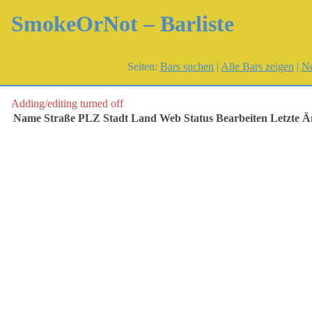
SmokeOrNot – Barliste
Seiten:
Bars suchen
|
Alle Bars zeigen
|
Ne
Adding/editing turned off
Name
Straße
PLZ
Stadt
Land
Web
Status
Bearbeiten
Letzte 